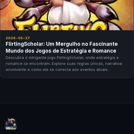
2026-05-27
FlirtingScholar: Um Mergulho no Fascinante
Mundo dos Jogos de Estratégia e Romance
Descubra o intrigante jogo FlirtingScholar, onde estratégia e
romance se encontram. Explore suas regras únicas, narrativa
envolvente e como ele se conecta aos eventos atuais.