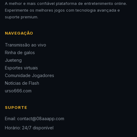
A melhor e mais confiável plataforma de entretenimento online.
Experimente os melhores jogos com tecnologia avançada e
suporte premium.
NAVEGAÇÃO
Transmissão ao vivo
Rinha de galos
Jueteng
Esportes virtuais
Comunidade Jogadores
Notícias de Flash
urso666.com
SUPORTE
Email: contact@08aaapp.com
Horário: 24/7 disponível