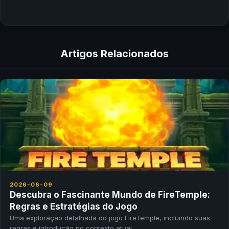
Artigos Relacionados
2026-06-09
Descubra o Fascinante Mundo de FireTemple:
Regras e Estratégias do Jogo
Uma exploração detalhada do jogo FireTemple, incluindo suas
regras e introdução no contexto atual.