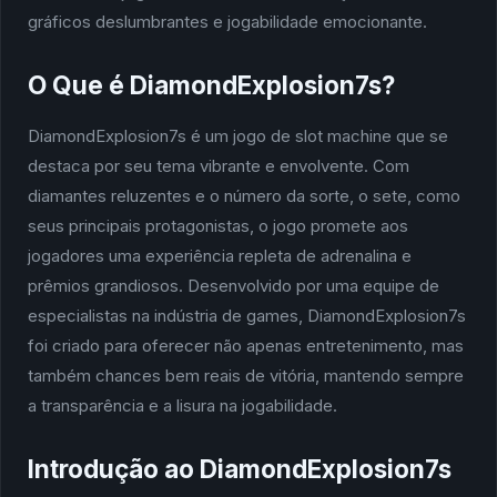
gráficos deslumbrantes e jogabilidade emocionante.
O Que é DiamondExplosion7s?
DiamondExplosion7s é um jogo de slot machine que se
destaca por seu tema vibrante e envolvente. Com
diamantes reluzentes e o número da sorte, o sete, como
seus principais protagonistas, o jogo promete aos
jogadores uma experiência repleta de adrenalina e
prêmios grandiosos. Desenvolvido por uma equipe de
especialistas na indústria de games, DiamondExplosion7s
foi criado para oferecer não apenas entretenimento, mas
também chances bem reais de vitória, mantendo sempre
a transparência e a lisura na jogabilidade.
Introdução ao DiamondExplosion7s