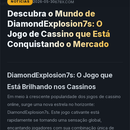
678X.COM
NOTÍCIAS
2026-05-30
urso666.com
Descubra o Mundo de
DiamondExplosion7s: O
Jogo de Cassino que Está
Conquistando o Mercado
DiamondExplosion7s: O Jogo que
Está Brilhando nos Cassinos
Em meio à crescente popularidade dos jogos de cassino
online, surge uma nova estrela no horizonte:
DiamondExplosion7s. Este jogo cativante está
rapidamente se tornando uma sensação global,
encantando jogadores com sua combinação única de