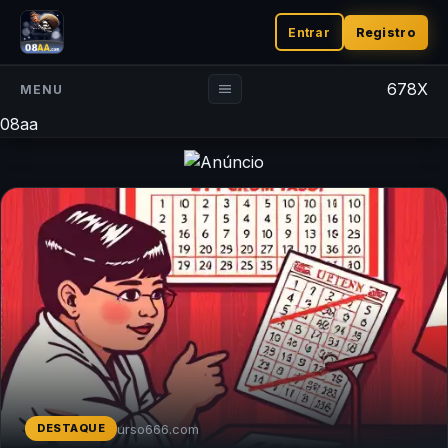
Entrar
Registro
678X
MENU
08aa
urso666.com
DESTAQUE