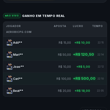
GANHO EM TEMPO REAL
AO VIVO
JOGADOR
APOSTA
LUCRO
TEMPO
AEROBICPG.COM
Adil**
R$ 15,00
+R$ 10,00
22:15
+R$ 120,50
Mari**
R$ 50,00
22:14
Joao**
R$ 10,00
+R$ 5,00
22:12
+R$ 500,00
Carl**
R$ 100,00
22:10
Beat**
R$ 20,00
+R$ 18,00
22:05