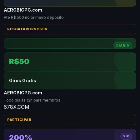
AEROBICPG.com
Até R$ 500 no primeiro depósito
RESGATAR
URSO666
DIÁRIO
R$50
Giros Grátis
AEROBICPG.com
Todo dia às 12h para membros
678X.COM
PARTICIPAR
200%
VIP