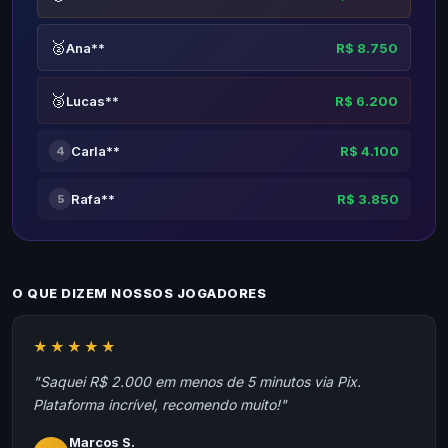
🥈
Ana**
R$ 8.750
🥉
Lucas**
R$ 6.200
Carla**
R$ 4.100
4
Rafa**
R$ 3.850
5
O QUE DIZEM NOSSOS JOGADORES
★★★★★
"Saquei R$ 2.000 em menos de 5 minutos via Pix.
Plataforma incrível, recomendo muito!"
Marcos S.