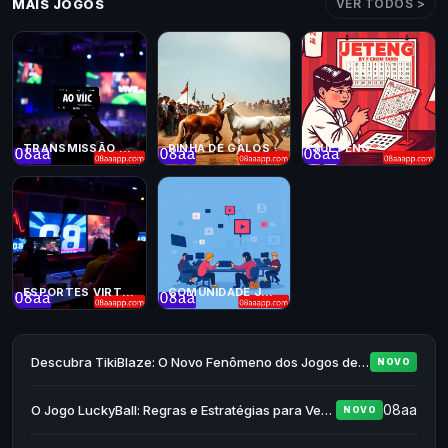
MAIS JOGOS
VER TODOS >
TRANSMISSÃO AO VIVO
RINHA DE GALOS
JUETENG
ESPORTES VIRTUAIS
COMUNIDADE JOGADORES
Descubra TikiBlaze: O Novo Fenômeno dos Jogos de Estratégia
NOVO
08aa
O Jogo LuckyBall: Regras e Estratégias para Vencer
NOVO