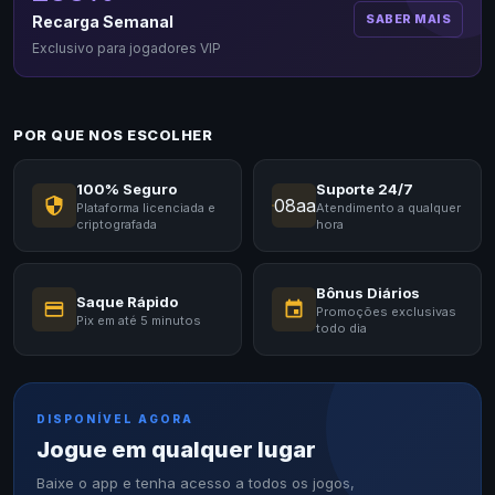
SABER MAIS
Recarga Semanal
Exclusivo para jogadores VIP
POR QUE NOS ESCOLHER
100% Seguro
Suporte 24/7
08aa
Plataforma licenciada e
Atendimento a qualquer
criptografada
hora
Bônus Diários
Saque Rápido
Promoções exclusivas
Pix em até 5 minutos
todo dia
DISPONÍVEL AGORA
Jogue em qualquer lugar
Baixe o app e tenha acesso a todos os jogos,