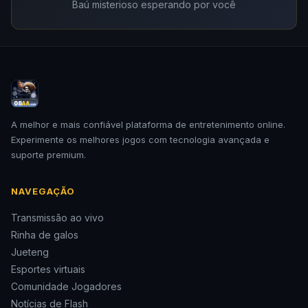
Baú misterioso esperando por você
A melhor e mais confiável plataforma de entretenimento online.
Experimente os melhores jogos com tecnologia avançada e
suporte premium.
NAVEGAÇÃO
Transmissão ao vivo
Rinha de galos
Jueteng
Esportes virtuais
Comunidade Jogadores
Notícias de Flash