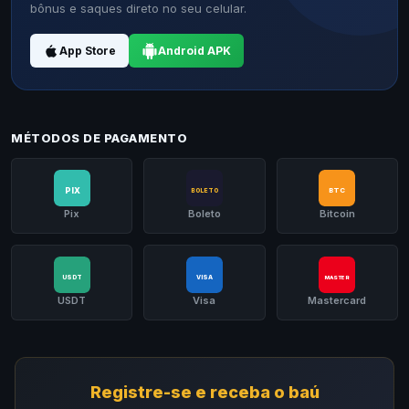
bônus e saques direto no seu celular.
App Store
Android APK
MÉTODOS DE PAGAMENTO
PIX
BTC
BOLETO
Pix
Boleto
Bitcoin
MASTER
USDT
VISA
USDT
Visa
Mastercard
Registre-se e receba o baú