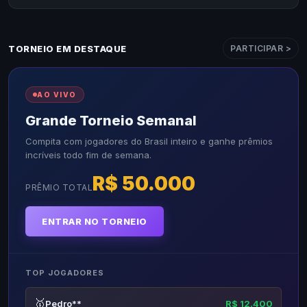
TORNEIO EM DESTAQUE
PARTICIPAR >
AO VIVO
Grande Torneio Semanal
Compita com jogadores do Brasil inteiro e ganhe prêmios
incríveis todo fim de semana.
R$ 50.000
PRÊMIO TOTAL
ENTRAR NO TORNEIO
TOP JOGADORES
🥇
Pedro**
R$ 12.400