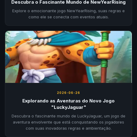
Descubra o Fascinante Mundo de NewYearRising
Explore o emocionante jogo NewYearRising, suas regras e
como ele se conecta com eventos atuais.
2026-06-26
Explorando as Aventuras do Novo Jogo
"LuckyJaguar"
Descubra o fascinante mundo de LuckyJaguar, um jogo de
aventura envolvente que está conquistando os jogadores
com suas inovadoras regras e ambientação.