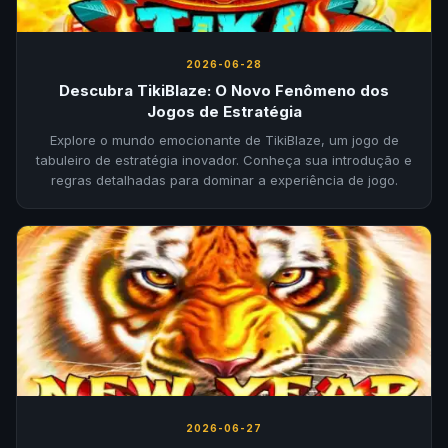
2026-06-28
Descubra TikiBlaze: O Novo Fenômeno dos
Jogos de Estratégia
Explore o mundo emocionante de TikiBlaze, um jogo de
tabuleiro de estratégia inovador. Conheça sua introdução e
regras detalhadas para dominar a experiência de jogo.
2026-06-27