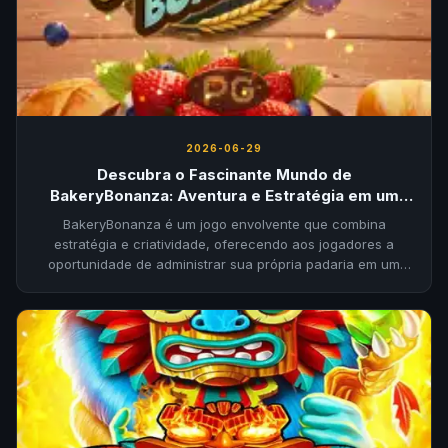
2026-06-29
Descubra o Fascinante Mundo de
BakeryBonanza: Aventura e Estratégia em um
Jogo Cativante
BakeryBonanza é um jogo envolvente que combina
estratégia e criatividade, oferecendo aos jogadores a
oportunidade de administrar sua própria padaria em um
ambiente virtual dinâmico.