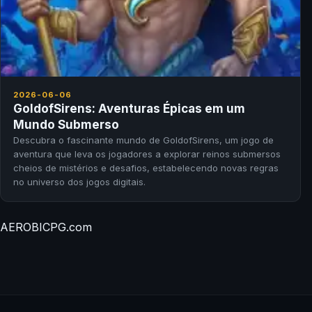
2026-06-06
GoldofSirens: Aventuras Épicas em um
Mundo Submerso
Descubra o fascinante mundo de GoldofSirens, um jogo de
aventura que leva os jogadores a explorar reinos submersos
cheios de mistérios e desafios, estabelecendo novas regras
no universo dos jogos digitais.
AEROBICPG.com