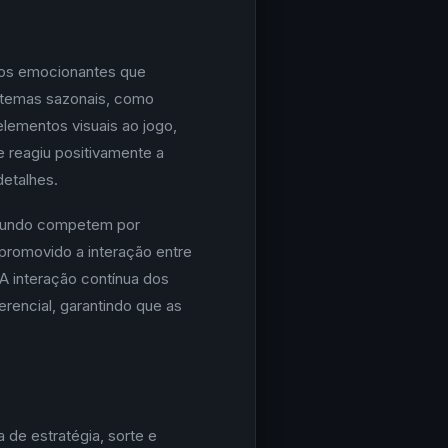
tos emocionantes que
 temas sazonais, como
elementos visuais ao jogo,
reagiu positivamente a
detalhes.
 mundo competem por
promovido a interação entre
A interação contínua dos
encial, garantindo que as
de estratégia, sorte e