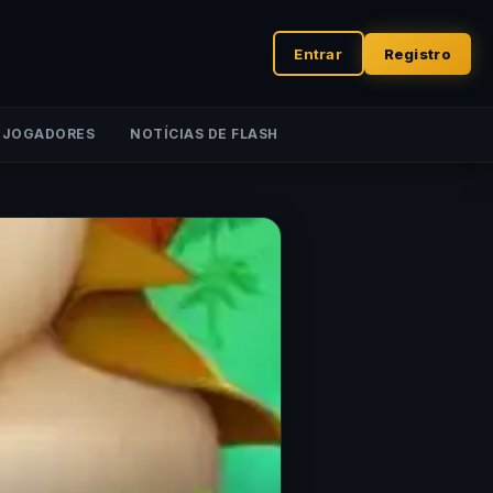
Entrar
Registro
 JOGADORES
NOTÍCIAS DE FLASH