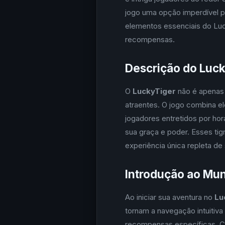
jogo uma opção imperdível p
elementos essenciais do Luck
recompensas.
Descrição do Luc
O
LuckyTiger
não é apenas 
atraentes. O jogo combina el
jogadores entretidos por hor
sua graça e poder. Esses ti
experiência única repleta d
Introdução ao Mu
Ao iniciar sua aventura no
Lu
tornam a navegação intuitiva
recompensas específicas. C