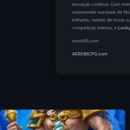
inovação contínua. Com event
surpreender sua base de fãs 
brilhante, repleto de novas
competição intensa, o
Luck
urso666.com
AEROBICPG.com