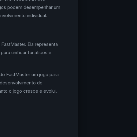
jogos podem desempenhar um
nvolvimento individual.
 FastMaster. Ela representa
ara unificar fanáticos e
 do FastMaster um jogo para
o desenvolvimento de
nto o jogo cresce e evolui.