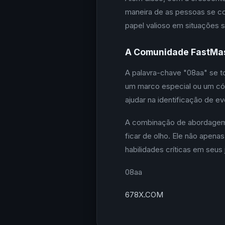
maneira de as pessoas se 
papel valioso em situações s
A Comunidade FastMa
A palavra-chave "08aa" se t
um marco especial ou um cód
ajudar na identificação de e
A combinação de abordagem a
ficar de olho. Ele não apen
habilidades críticas em seus
08aa
678X.COM