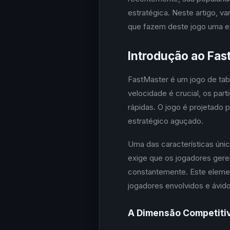
estratégica. Neste artigo, v
que fazem deste jogo uma ex
Introdução ao Fas
FastMaster é um jogo de tabu
velocidade é crucial, os pa
rápidas. O jogo é projetado 
estratégico aguçado.
Uma das características úni
exige que os jogadores ger
constantemente. Este element
jogadores envolvidos e ávido
A Dimensão Competiti