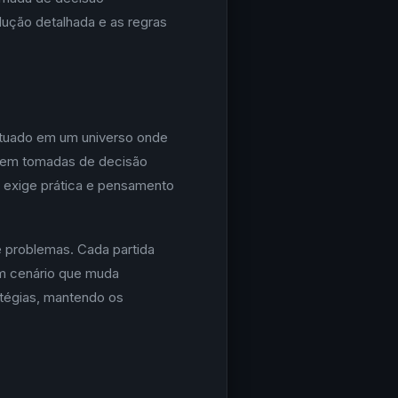
dução detalhada e as regras
 Situado em um universo onde
olvem tomadas de decisão
a exige prática e pensamento
 problemas. Cada partida
m cenário que muda
atégias, mantendo os