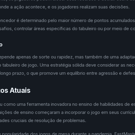
 onde a ação acontece, e os jogadores realizam suas decisões.
ncedor é determinado pelo maior número de pontos acumulados 
fios, controlar áreas específicas do tabuleiro ou por meio de co
o
epende apenas de sorte ou rapidez, mas também de uma adapta
tabuleiro de jogo. Uma estratégia sólida deve considerar as nec
longo prazo, o que promove um equilíbrio entre agressão e defes
os Atuais
 como uma ferramenta inovadora no ensino de habilidades de e
ituições de ensino começaram a incorporar o jogo em seus curríc
idades cruciais de resolução de problemas.
e popularidade dos jogos de mesa durante a pandemia, FastMast