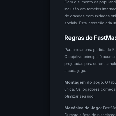
Com o aumento da popularid
inclusão em torneios interna
de grandes comunidades onli
sociais. Esta interação cria
Regras do FastMa
Para iniciar uma partida de F
O objetivo principal é acumu
projetadas para serem simpl
a cada jogo.
Montagem do Jogo:
O tabu
única. Os jogadores começa
otimizar seu uso.
Mecânica do Jogo:
FastMas
Durante a fase de planejamen