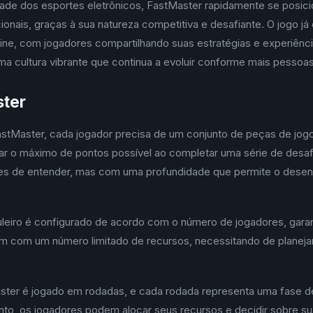
ade dos esportes eletrônicos, FastMaster rapidamente se posic
cionais, graças à sua natureza competitiva e desafiante. O jogo j
ne, com jogadores compartilhando suas estratégias e experiênc
 uma cultura vibrante que continua a evoluir conforme mais pesso
ster
astMaster, cada jogador precisa de um conjunto de peças de jogo e
lar o máximo de pontos possível ao completar uma série de desaf
es de entender, mas com uma profundidade que permite o desen
leiro é configurado de acordo com o número de jogadores, garan
m com um número limitado de recursos, necessitando de planej
ter é jogado em rodadas, e cada rodada representa uma fase d
to, os jogadores podem alocar seus recursos e decidir sobre sua